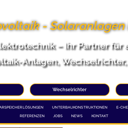
voltaik - Solaranlagen
lektrotechnik – Ihr Partner fü
ltaik-Anlagen, Wechselrichter,
Wechselrichter
ARSPEICHERLÖSUNGEN
UNTERBAUKONSTRUKTIONEN
E-CHE
REFERENZEN
JOBS
NEWS
KONTAKT