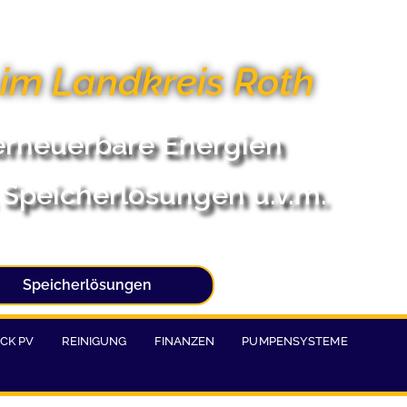
 im Landkreis Roth
r erneuerbare Energien
 Speicherlösungen u.v.m.
Speicherlösungen
CK PV
REINIGUNG
FINANZEN
PUMPENSYSTEME